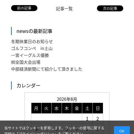
前の記事
記事一覧
次の記事
newsの最新記事
冬期休業日のお知らせ
ゴルフコンペ in土山
一宮イーグルス優勝
㈷全国大会出場
中部経済新聞にて紹介して頂きました
カレンダー
2026年8月
月
火
水
木
金
土
日
1
2
3
4
5
6
7
8
9
当サイトではクッキーを使用します。クッキーの使用に関する
OK
詳細は「
プライバシーポリシー
」をご覧ください。